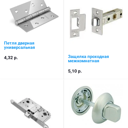
Петля дверная
универсальная
Защелка проходная
4,32
р.
межкомнатная
5,10
р.